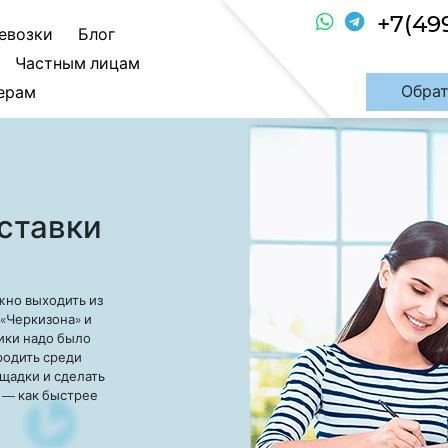
+7(49
евозки
Блог
Частным лицам
Обрат
ерам
ставки
жно выходить из
«Черкизона» и
ики надо было
родить среди
ощадки и сделать
 — как быстрее