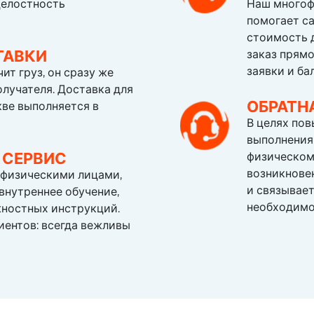
целостность
Наш многоф
помогает с
стоимость 
ТАВКИ
заказ прямо
заявки и ба
ит груз, он сразу же
олучателя. Доставка для
ОБРАТН
ве выполняется в
В целях пов
выполнения 
 СЕРВИС
физическом
возникнове
 физическими лицами,
и связывает
внутреннее обучение,
необходимо
жностных инструкций.
иентов: всегда вежливы