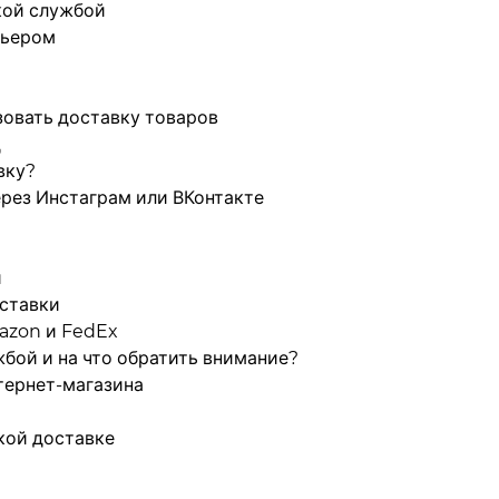
кой службой
рьером
зовать доставку товаров
д
вку?
ерез Инстаграм или ВКонтакте
и
оставки
azon и FedEx
жбой и на что обратить внимание?
тернет-магазина
кой доставке