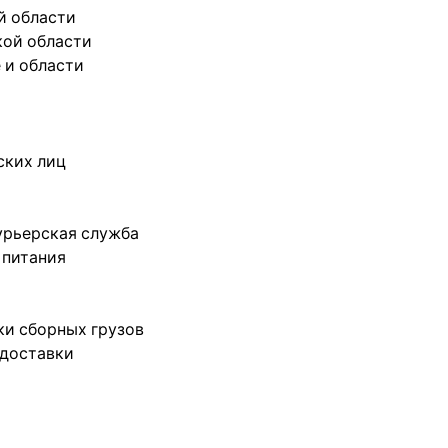
й области
кой области
 и области
ских лиц
урьерская служба
 питания
ки сборных грузов
 доставки