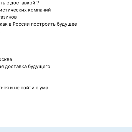
ть с доставкой ?
истических компаний
газинов
 как в России построить будущее
в
оскве
ая доставка будущего
ься и не сойти с ума