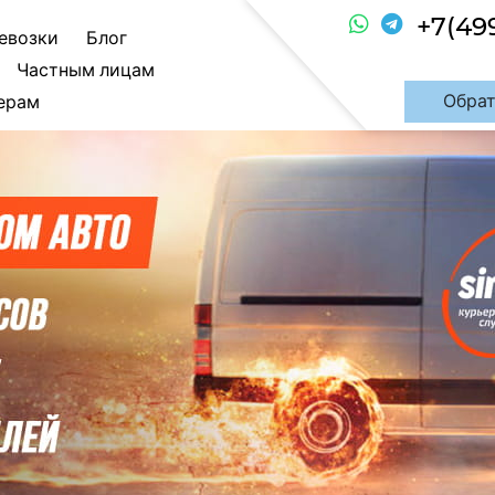
+7(49
евозки
Блог
Частным лицам
Обрат
ерам